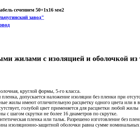
бель сечением 50+1х16 мм2
ьчугинский завод"
овод
ыми жилами с изоляцией и оболочкой из
олочная, круглой формы, 5-го класса.
пленка, допускается наложение изоляции без пленки при отсут
нные жилы имеют отличительную расцветку одного цвета или в 
сутствует, голубой цвет применяется для расцветки любой жилы
ы с шагом скрутки не более 16 диаметров по скрутке.
нтетическая пленка или тальк. Разрешено изготовление без пле
щина изоляционно-защитной оболочки равна сумме номинальных