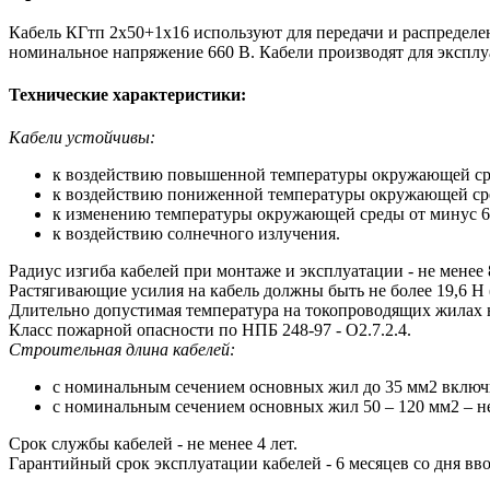
Кабель КГтп 2х50+1х16 используют для передачи и распределе
номинальное напряжение 660 В. Кабели производят для экспл
Технические характеристики:
Кабели устойчивы:
к воздействию повышенной температуры окружающей ср
к воздействию пониженной температуры окружающей ср
к изменению температуры окружающей среды от минус 6
к воздействию солнечного излучения.
Радиус изгиба кабелей при монтаже и эксплуатации - не менее 
Растягивающие усилия на кабель должны быть не более 19,6 Н (
Длительно допустимая температура на токопроводящих жилах 
Класс пожарной опасности по НПБ 248-97 - О2.7.2.4.
Строительная длина кабелей:
с номинальным сечением основных жил до 35 мм2 включи
с номинальным сечением основных жил 50 – 120 мм2 – не
Срок службы кабелей - не менее 4 лет.
Гарантийный срок эксплуатации кабелей - 6 месяцев со дня вв