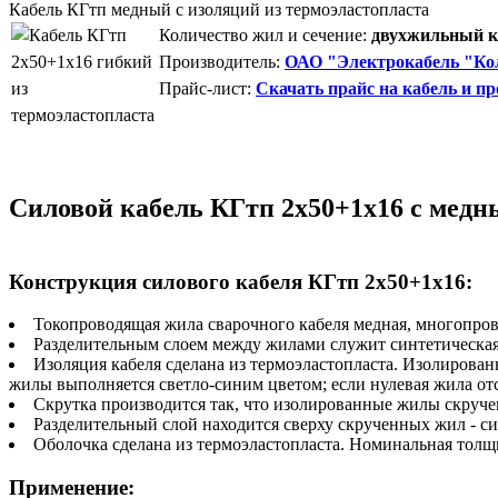
Кабель КГтп медный с изоляций из термоэластопласта
Количество жил и сечение:
двухжильный ка
Производитель:
ОАО "Электрокабель "Кол
Прайс-лист:
Скачать прайс на кабель и пр
Силовой кабель КГтп 2х50+1х16 с медн
Конструкция силового кабеля КГтп 2х50+1х16:
Токопроводящая жила сварочного кабеля медная, многопров
Разделительным слоем между жилами служит синтетическая 
Изоляция кабеля сделана из термоэластопласта. Изолирова
жилы выполняется светло-синим цветом; если нулевая жила от
Скрутка производится так, что изолированные жилы скручен
Разделительный слой находится сверху скрученных жил - си
Оболочка сделана из термоэластопласта. Номинальная тол
Применение: