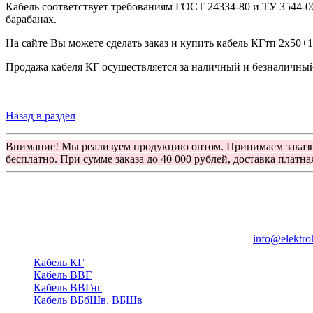
Кабель соответствует требованиям ГОСТ 24334-80 и ТУ 3544-0
барабанах.
На сайте Вы можете сделать заказ и купить кабель КГтп 2х50+
Продажа кабеля КГ осуществляется за наличный и безналичный 
Назад в раздел
Внимание! Мы реализуем продукцию оптом. Принимаем заказ
бесплатно. При сумме заказа до 40 000 рублей, доставка платна
Группа компаний "Электрокабель"
125480, Москва, Туристская ул, д.25, корп.1, оф. 21
info@elektro
Кабель КГ
Кабель ВВГ
Кабель ВВГнг
Кабель ВБбШв, ВБШв