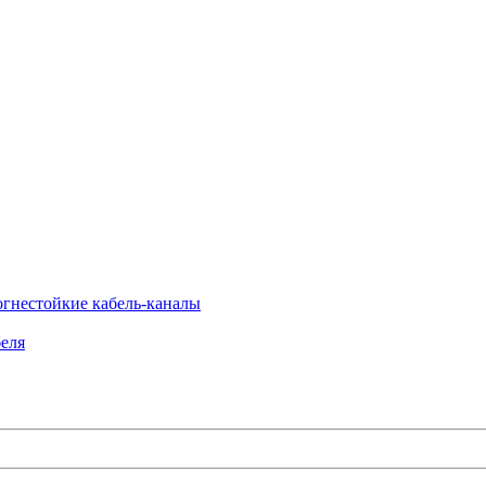
огнестойкие кабель-каналы
еля