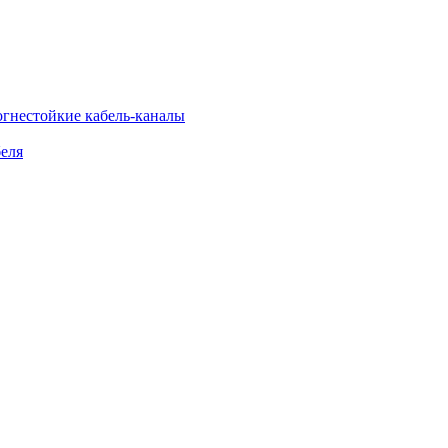
огнестойкие кабель-каналы
еля