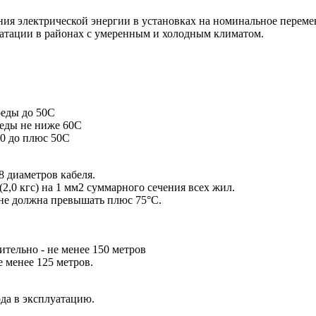
ния электрической энергии в установках на номинальное переме
уатации в районах с умеренным и холодным климатом.
еды до 50С
еды не ниже 60С
0 до плюс 50С
8 диаметров кабеля.
2,0 кгс) на 1 мм2 суммарного сечения всех жил.
не должна превышать плюс 75°С.
тельно - не менее 150 метров
 менее 125 метров.
ода в эксплуатацию.