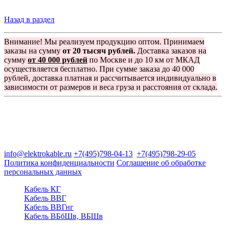
Назад в раздел
Внимание! Мы реализуем продукцию оптом. Принимаем
заказы на сумму
от 20 тысяч рублей.
Доставка заказов на
сумму
от 40 000 рублей
по Москве и до 10 км от МКАД
осуществляется бесплатно. При сумме заказа до 40 000
рублей, доставка платная и рассчитывается индивидуально в
зависимости от размеров и веса груза и расстояния от склада.
Группа компаний "Электрокабель"
125480, Москва, Туристская ул, д.25, корп.1, оф. 21
info@elektrokable.ru
+7(495)798-04-13
+7(495)798-29-05
Политика конфиденциальности
Соглашение об обработке
персональных данных
Кабель КГ
Кабель ВВГ
Кабель ВВГнг
Кабель ВБбШв, ВБШв