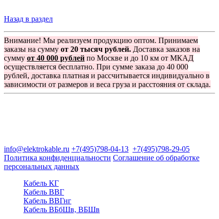
Назад в раздел
Внимание! Мы реализуем продукцию оптом. Принимаем
заказы на сумму
от 20 тысяч рублей.
Доставка заказов на
сумму
от 40 000 рублей
по Москве и до 10 км от МКАД
осуществляется бесплатно. При сумме заказа до 40 000
рублей, доставка платная и рассчитывается индивидуально в
зависимости от размеров и веса груза и расстояния от склада.
Группа компаний "Электрокабель"
125480, Москва, Туристская ул, д.25, корп.1, оф. 21
info@elektrokable.ru
+7(495)798-04-13
+7(495)798-29-05
Политика конфиденциальности
Соглашение об обработке
персональных данных
Кабель КГ
Кабель ВВГ
Кабель ВВГнг
Кабель ВБбШв, ВБШв