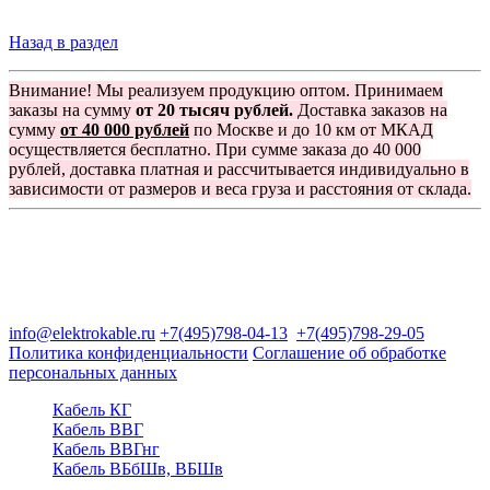
Назад в раздел
Внимание! Мы реализуем продукцию оптом. Принимаем
заказы на сумму
от 20 тысяч рублей.
Доставка заказов на
сумму
от 40 000 рублей
по Москве и до 10 км от МКАД
осуществляется бесплатно. При сумме заказа до 40 000
рублей, доставка платная и рассчитывается индивидуально в
зависимости от размеров и веса груза и расстояния от склада.
Группа компаний "Электрокабель"
125480, Москва, Туристская ул, д.25, корп.1, оф. 21
info@elektrokable.ru
+7(495)798-04-13
+7(495)798-29-05
Политика конфиденциальности
Соглашение об обработке
персональных данных
Кабель КГ
Кабель ВВГ
Кабель ВВГнг
Кабель ВБбШв, ВБШв