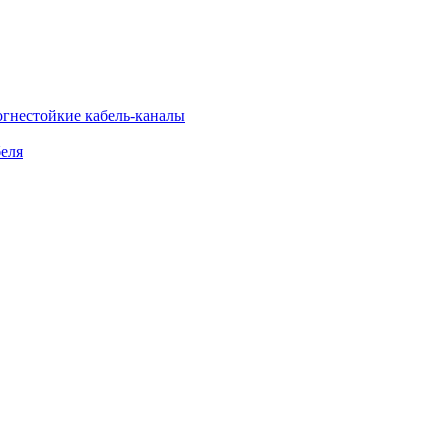
огнестойкие кабель-каналы
еля