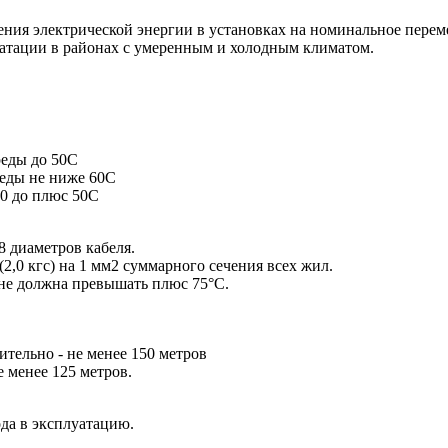
ения электрической энергии в установках на номинальное перем
уатации в районах с умеренным и холодным климатом.
еды до 50С
еды не ниже 60С
0 до плюс 50С
8 диаметров кабеля.
2,0 кгс) на 1 мм2 суммарного сечения всех жил.
не должна превышать плюс 75°С.
тельно - не менее 150 метров
 менее 125 метров.
ода в эксплуатацию.