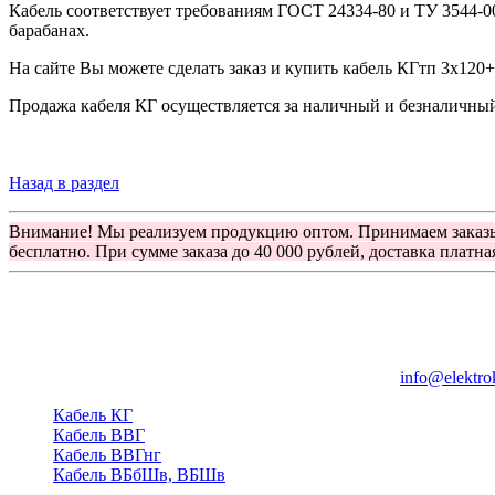
Кабель соответствует требованиям ГОСТ 24334-80 и ТУ 3544-0
барабанах.
На сайте Вы можете сделать заказ и купить кабель КГтп 3х120
Продажа кабеля КГ осуществляется за наличный и безналичный 
Назад в раздел
Внимание! Мы реализуем продукцию оптом. Принимаем заказ
бесплатно. При сумме заказа до 40 000 рублей, доставка платна
Группа компаний "Электрокабель"
125480, Москва, Туристская ул, д.25, корп.1, оф. 21
info@elektro
Кабель КГ
Кабель ВВГ
Кабель ВВГнг
Кабель ВБбШв, ВБШв