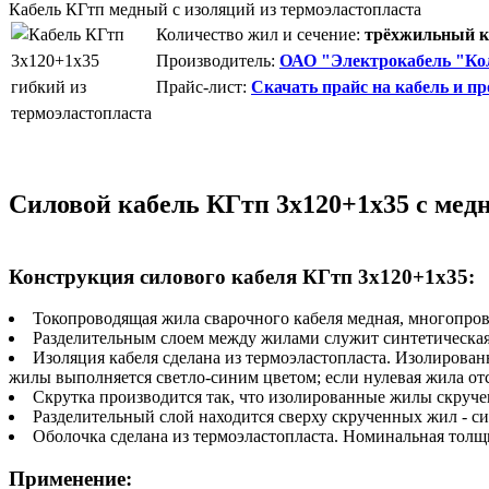
Кабель КГтп медный с изоляций из термоэластопласта
Количество жил и сечение:
трёхжильный ка
Производитель:
ОАО "Электрокабель "Кол
Прайс-лист:
Скачать прайс на кабель и пр
Силовой кабель КГтп 3х120+1х35 с мед
Конструкция силового кабеля КГтп 3х120+1х35:
Токопроводящая жила сварочного кабеля медная, многопров
Разделительным слоем между жилами служит синтетическая 
Изоляция кабеля сделана из термоэластопласта. Изолирова
жилы выполняется светло-синим цветом; если нулевая жила от
Скрутка производится так, что изолированные жилы скручен
Разделительный слой находится сверху скрученных жил - си
Оболочка сделана из термоэластопласта. Номинальная тол
Применение: