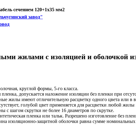
бель сечением 120+1х35 мм2
ьчугинский завод"
овод
ными жилами с изоляцией и оболочкой и
олочная, круглой формы, 5-го класса.
пленка, допускается наложение изоляции без пленки при отсут
нные жилы имеют отличительную расцветку одного цвета или в 
сутствует, голубой цвет применяется для расцветки любой жилы
ы с шагом скрутки не более 16 диаметров по скрутке.
нтетическая пленка или тальк. Разрешено изготовление без пле
щина изоляционно-защитной оболочки равна сумме номинальных