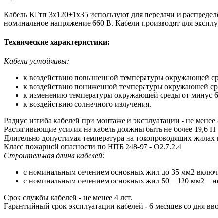
Кабель КГтп 3х120+1х35 используют для передачи и распредел
номинальное напряжение 660 В. Кабели производят для экспл
Технические характеристики:
Кабели устойчивы:
к воздействию повышенной температуры окружающей ср
к воздействию пониженной температуры окружающей ср
к изменению температуры окружающей среды от минус 6
к воздействию солнечного излучения.
Радиус изгиба кабелей при монтаже и эксплуатации - не менее 
Растягивающие усилия на кабель должны быть не более 19,6 Н (
Длительно допустимая температура на токопроводящих жилах 
Класс пожарной опасности по НПБ 248-97 - О2.7.2.4.
Строительная длина кабелей:
с номинальным сечением основных жил до 35 мм2 включи
с номинальным сечением основных жил 50 – 120 мм2 – не
Срок службы кабелей - не менее 4 лет.
Гарантийный срок эксплуатации кабелей - 6 месяцев со дня вв