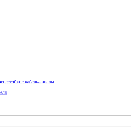
огнестойкие кабель-каналы
еля