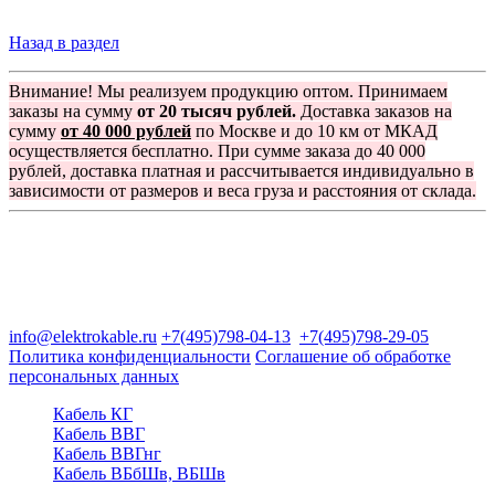
Назад в раздел
Внимание! Мы реализуем продукцию оптом. Принимаем
заказы на сумму
от 20 тысяч рублей.
Доставка заказов на
сумму
от 40 000 рублей
по Москве и до 10 км от МКАД
осуществляется бесплатно. При сумме заказа до 40 000
рублей, доставка платная и рассчитывается индивидуально в
зависимости от размеров и веса груза и расстояния от склада.
Группа компаний "Электрокабель"
125480, Москва, Туристская ул, д.25, корп.1, оф. 21
info@elektrokable.ru
+7(495)798-04-13
+7(495)798-29-05
Политика конфиденциальности
Соглашение об обработке
персональных данных
Кабель КГ
Кабель ВВГ
Кабель ВВГнг
Кабель ВБбШв, ВБШв