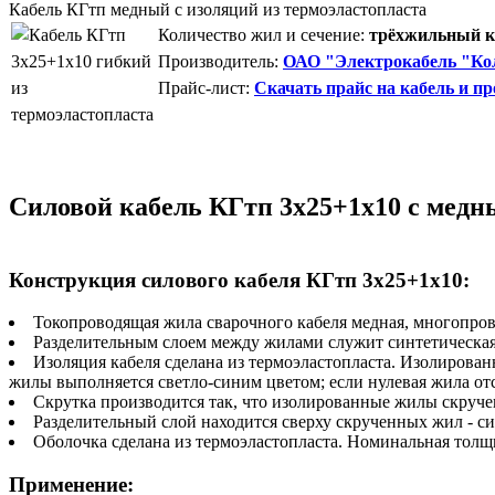
Кабель КГтп медный с изоляций из термоэластопласта
Количество жил и сечение:
трёхжильный ка
Производитель:
ОАО "Электрокабель "Кол
Прайс-лист:
Скачать прайс на кабель и пр
Силовой кабель КГтп 3х25+1х10 с медн
Конструкция силового кабеля КГтп 3х25+1х10:
Токопроводящая жила сварочного кабеля медная, многопров
Разделительным слоем между жилами служит синтетическая 
Изоляция кабеля сделана из термоэластопласта. Изолирова
жилы выполняется светло-синим цветом; если нулевая жила от
Скрутка производится так, что изолированные жилы скручен
Разделительный слой находится сверху скрученных жил - си
Оболочка сделана из термоэластопласта. Номинальная тол
Применение: