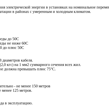
ния электрической энергии в установках на номинальное переме
уатации в районах с умеренным и холодным климатом.
еды до 50С
еды не ниже 60С
0 до плюс 50С
8 диаметров кабеля.
2,0 кгс) на 1 мм2 суммарного сечения всех жил.
не должна превышать плюс 75°С.
тельно - не менее 150 метров
 менее 125 метров.
ода в эксплуатацию.