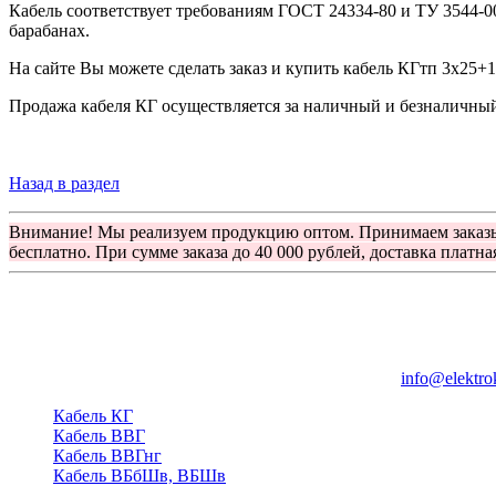
Кабель соответствует требованиям ГОСТ 24334-80 и ТУ 3544-0
барабанах.
На сайте Вы можете сделать заказ и купить кабель КГтп 3х25+
Продажа кабеля КГ осуществляется за наличный и безналичный 
Назад в раздел
Внимание! Мы реализуем продукцию оптом. Принимаем заказ
бесплатно. При сумме заказа до 40 000 рублей, доставка платна
Группа компаний "Электрокабель"
125480, Москва, Туристская ул, д.25, корп.1, оф. 21
info@elektro
Кабель КГ
Кабель ВВГ
Кабель ВВГнг
Кабель ВБбШв, ВБШв