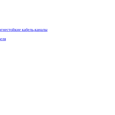
огнестойкие кабель-каналы
еля