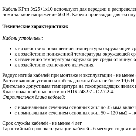
Кабель КГтп 3х25+1х10 используют для передачи и распределе
номинальное напряжение 660 В. Кабели производят для экспл
Технические характеристики:
Кабели устойчивы:
к воздействию повышенной температуры окружающей ср
к воздействию пониженной температуры окружающей ср
к изменению температуры окружающей среды от минус 6
к воздействию солнечного излучения.
Радиус изгиба кабелей при монтаже и эксплуатации - не менее 
Растягивающие усилия на кабель должны быть не более 19,6 Н (
Длительно допустимая температура на токопроводящих жилах 
Класс пожарной опасности по НПБ 248-97 - О2.7.2.4.
Строительная длина кабелей:
с номинальным сечением основных жил до 35 мм2 включи
с номинальным сечением основных жил 50 – 120 мм2 – не
Срок службы кабелей - не менее 4 лет.
Гарантийный срок эксплуатации кабелей - 6 месяцев со дня вв