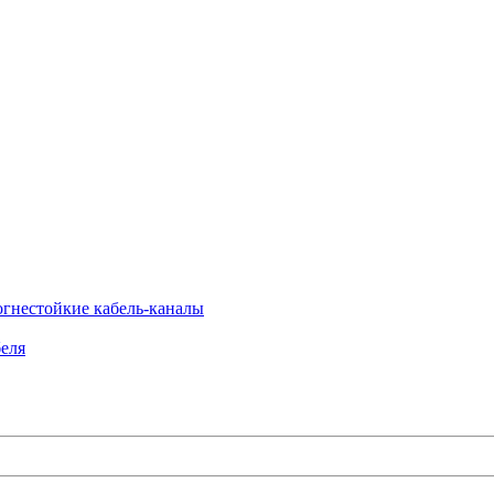
огнестойкие кабель-каналы
еля