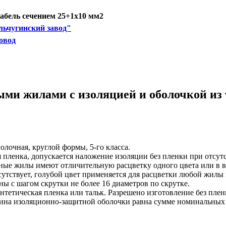
бель сечением 25+1х10 мм2
ьчугинский завод"
овод
ыми жилами с изоляцией и оболочкой из
олочная, круглой формы, 5-го класса.
пленка, допускается наложение изоляции без пленки при отсут
нные жилы имеют отличительную расцветку одного цвета или в 
сутствует, голубой цвет применяется для расцветки любой жилы
ы с шагом скрутки не более 16 диаметров по скрутке.
нтетическая пленка или тальк. Разрешено изготовление без пле
щина изоляционно-защитной оболочки равна сумме номинальных