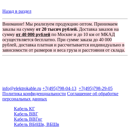
Назад в раздел
Внимание! Мы реализуем продукцию оптом. Принимаем
заказы на сумму
от 20 тысяч рублей.
Доставка заказов на
сумму
от 40 000 рублей
по Москве и до 10 км от МКАД
осуществляется бесплатно. При сумме заказа до 40 000
рублей, доставка платная и рассчитывается индивидуально в
зависимости от размеров и веса груза и расстояния от склада.
Группа компаний "Электрокабель"
125480, Москва, Туристская ул, д.25, корп.1, оф. 21
info@elektrokable.ru
+7(495)798-04-13
+7(495)798-29-05
Политика конфиденциальности
Соглашение об обработке
персональных данных
Кабель КГ
Кабель ВВГ
Кабель ВВГнг
Кабель ВБбШв, ВБШв