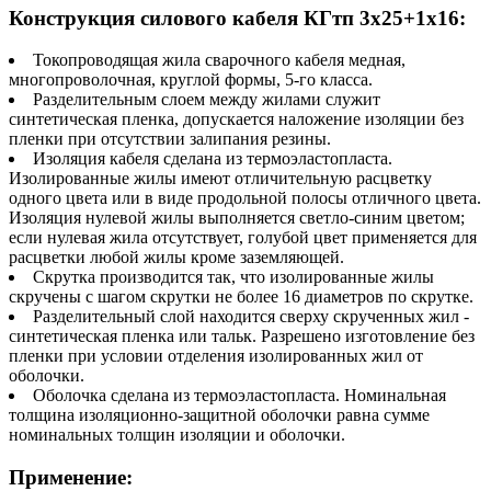
Конструкция силового кабеля КГтп 3х25+1х16:
Токопроводящая жила сварочного кабеля медная,
многопроволочная, круглой формы, 5-го класса.
Разделительным слоем между жилами служит
синтетическая пленка, допускается наложение изоляции без
пленки при отсутствии залипания резины.
Изоляция кабеля сделана из термоэластопласта.
Изолированные жилы имеют отличительную расцветку
одного цвета или в виде продольной полосы отличного цвета.
Изоляция нулевой жилы выполняется светло-синим цветом;
если нулевая жила отсутствует, голубой цвет применяется для
расцветки любой жилы кроме заземляющей.
Скрутка производится так, что изолированные жилы
скручены с шагом скрутки не более 16 диаметров по скрутке.
Разделительный слой находится сверху скрученных жил -
синтетическая пленка или тальк. Разрешено изготовление без
пленки при условии отделения изолированных жил от
оболочки.
Оболочка сделана из термоэластопласта. Номинальная
толщина изоляционно-защитной оболочки равна сумме
номинальных толщин изоляции и оболочки.
Применение: