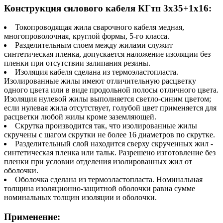
Конструкция силового кабеля КГтп 3х35+1х16:
Токопроводящая жила сварочного кабеля медная,
многопроволочная, круглой формы, 5-го класса.
Разделительным слоем между жилами служит
синтетическая пленка, допускается наложение изоляции без
пленки при отсутствии залипания резины.
Изоляция кабеля сделана из термоэластопласта.
Изолированные жилы имеют отличительную расцветку
одного цвета или в виде продольной полосы отличного цвета.
Изоляция нулевой жилы выполняется светло-синим цветом;
если нулевая жила отсутствует, голубой цвет применяется для
расцветки любой жилы кроме заземляющей.
Скрутка производится так, что изолированные жилы
скручены с шагом скрутки не более 16 диаметров по скрутке.
Разделительный слой находится сверху скрученных жил -
синтетическая пленка или тальк. Разрешено изготовление без
пленки при условии отделения изолированных жил от
оболочки.
Оболочка сделана из термоэластопласта. Номинальная
толщина изоляционно-защитной оболочки равна сумме
номинальных толщин изоляции и оболочки.
Применение: