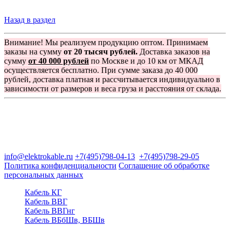
Назад в раздел
Внимание! Мы реализуем продукцию оптом. Принимаем
заказы на сумму
от 20 тысяч рублей.
Доставка заказов на
сумму
от 40 000 рублей
по Москве и до 10 км от МКАД
осуществляется бесплатно. При сумме заказа до 40 000
рублей, доставка платная и рассчитывается индивидуально в
зависимости от размеров и веса груза и расстояния от склада.
Группа компаний "Электрокабель"
125480, Москва, Туристская ул, д.25, корп.1, оф. 21
info@elektrokable.ru
+7(495)798-04-13
+7(495)798-29-05
Политика конфиденциальности
Соглашение об обработке
персональных данных
Кабель КГ
Кабель ВВГ
Кабель ВВГнг
Кабель ВБбШв, ВБШв