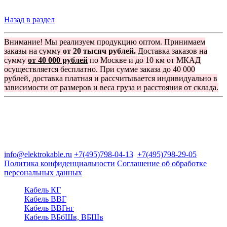
Назад в раздел
Внимание! Мы реализуем продукцию оптом. Принимаем
заказы на сумму
от 20 тысяч рублей.
Доставка заказов на
сумму
от 40 000 рублей
по Москве и до 10 км от МКАД
осуществляется бесплатно. При сумме заказа до 40 000
рублей, доставка платная и рассчитывается индивидуально в
зависимости от размеров и веса груза и расстояния от склада.
Группа компаний "Электрокабель"
125480, Москва, Туристская ул, д.25, корп.1, оф. 21
info@elektrokable.ru
+7(495)798-04-13
+7(495)798-29-05
Политика конфиденциальности
Соглашение об обработке
персональных данных
Кабель КГ
Кабель ВВГ
Кабель ВВГнг
Кабель ВБбШв, ВБШв