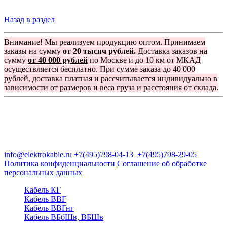
Назад в раздел
Внимание! Мы реализуем продукцию оптом. Принимаем
заказы на сумму
от 20 тысяч рублей.
Доставка заказов на
сумму
от 40 000 рублей
по Москве и до 10 км от МКАД
осуществляется бесплатно. При сумме заказа до 40 000
рублей, доставка платная и рассчитывается индивидуально в
зависимости от размеров и веса груза и расстояния от склада.
Группа компаний "Электрокабель"
125480, Москва, Туристская ул, д.25, корп.1, оф. 21
info@elektrokable.ru
+7(495)798-04-13
+7(495)798-29-05
Политика конфиденциальности
Соглашение об обработке
персональных данных
Кабель КГ
Кабель ВВГ
Кабель ВВГнг
Кабель ВБбШв, ВБШв