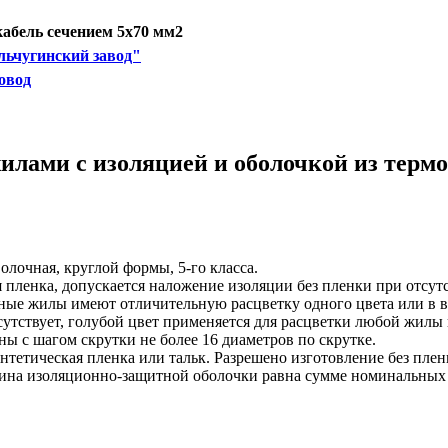
бель сечением 5х70 мм2
ьчугинский завод"
овод
илами с изоляцией и оболочкой из термо
олочная, круглой формы, 5-го класса.
пленка, допускается наложение изоляции без пленки при отсут
нные жилы имеют отличительную расцветку одного цвета или в 
сутствует, голубой цвет применяется для расцветки любой жилы
ы с шагом скрутки не более 16 диаметров по скрутке.
нтетическая пленка или тальк. Разрешено изготовление без пле
щина изоляционно-защитной оболочки равна сумме номинальных