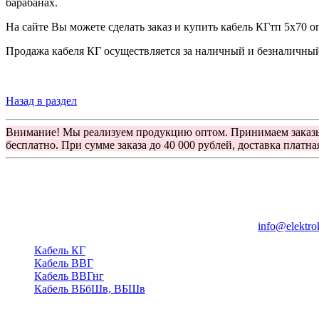
барабанах.
На сайте Вы можете сделать заказ и купить кабель КГтп 5х70 о
Продажа кабеля КГ осуществляется за наличный и безналичный 
Назад в раздел
Внимание! Мы реализуем продукцию оптом. Принимаем заказ
бесплатно. При сумме заказа до 40 000 рублей, доставка платна
Группа компаний "Электрокабель"
125480, Москва, Туристская ул, д.25, корп.1, оф. 21
info@elektro
Кабель КГ
Кабель ВВГ
Кабель ВВГнг
Кабель ВБбШв, ВБШв