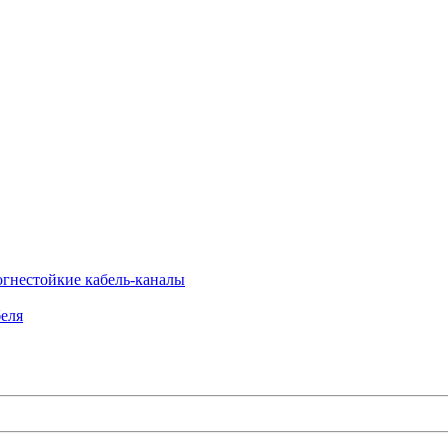
огнестойкие кабель-каналы
еля