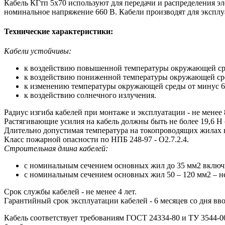
Кабель КГтп 5х70 используют для передачи и распределения э
номинальное напряжение 660 В. Кабели производят для экспл
Технические характеристики:
Кабели устойчивы:
к воздействию повышенной температуры окружающей ср
к воздействию пониженной температуры окружающей ср
к изменению температуры окружающей среды от минус 6
к воздействию солнечного излучения.
Радиус изгиба кабелей при монтаже и эксплуатации - не менее 
Растягивающие усилия на кабель должны быть не более 19,6 Н (
Длительно допустимая температура на токопроводящих жилах 
Класс пожарной опасности по НПБ 248-97 - О2.7.2.4.
Строительная длина кабелей:
с номинальным сечением основных жил до 35 мм2 включи
с номинальным сечением основных жил 50 – 120 мм2 – не
Срок службы кабелей - не менее 4 лет.
Гарантийный срок эксплуатации кабелей - 6 месяцев со дня вв
Кабель соответствует требованиям ГОСТ 24334-80 и ТУ 3544-0