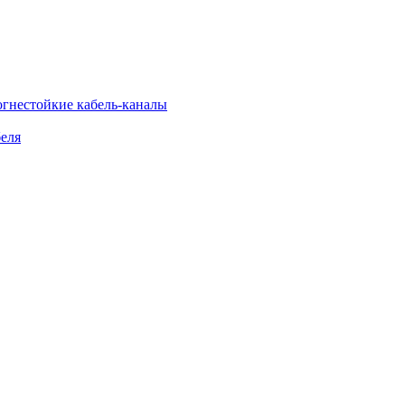
огнестойкие кабель-каналы
еля