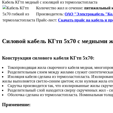
Кабель КГтп медный с изоляций из термоэластопласта
Количество жил и сечение:
пятижильный ка
Производитель:
ОАО "Электрокабель "Кол
Прайс-лист:
Скачать прайс на кабель и пр
Силовой кабель КГтп 5х70 с медными ж
Конструкция силового кабеля КГтп 5х70:
Токопроводящая жила сварочного кабеля медная, многопров
Разделительным слоем между жилами служит синтетическая 
Изоляция кабеля сделана из термоэластопласта. Изолирова
жилы выполняется светло-синим цветом; если нулевая жила от
Скрутка производится так, что изолированные жилы скручен
Разделительный слой находится сверху скрученных жил - си
Оболочка сделана из термоэластопласта. Номинальная тол
Применение: