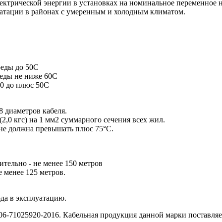
лектрической энергии в установках на номинальное переменное 
уатации в районах с умеренным и холодным климатом.
еды до 50С
еды не ниже 60С
0 до плюс 50С
8 диаметров кабеля.
2,0 кгс) на 1 мм2 суммарного сечения всех жил.
не должна превышать плюс 75°С.
тельно - не менее 150 метров
 менее 125 метров.
ода в эксплуатацию.
06-71025920-2016. Кабельная продукция данной марки поставляе