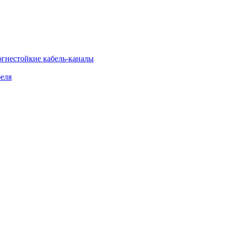
огнестойкие кабель-каналы
еля