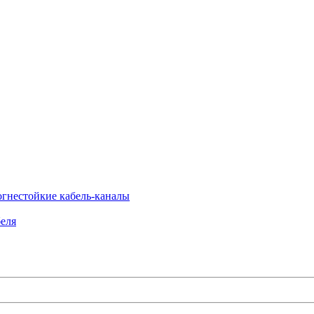
огнестойкие кабель-каналы
еля