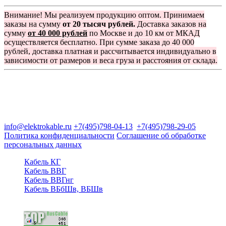
Внимание! Мы реализуем продукцию оптом. Принимаем
заказы на сумму
от 20 тысяч рублей.
Доставка заказов на
сумму
от 40 000 рублей
по Москве и до 10 км от МКАД
осуществляется бесплатно. При сумме заказа до 40 000
рублей, доставка платная и рассчитывается индивидуально в
зависимости от размеров и веса груза и расстояния от склада.
Группа компаний "Электрокабель"
125480, Москва, Туристская ул, д.25, корп.1, оф. 21
info@elektrokable.ru
+7(495)798-04-13
+7(495)798-29-05
Политика конфиденциальности
Соглашение об обработке
персональных данных
Кабель КГ
Кабель ВВГ
Кабель ВВГнг
Кабель ВБбШв, ВБШв