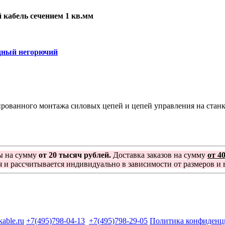
кабель сечением 1 кв.мм
дный негорючий
ованного монтажа силовых цепей и цепей управления на станка
ы на сумму
от 20 тысяч рублей.
Доставка заказов на сумму
от 4
я и рассчитывается индивидуально в зависимости от размеров и в
kable.ru
+7(495)798-04-13
+7(495)798-29-05
Политика конфиденц