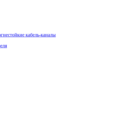
огнестойкие кабель-каналы
еля