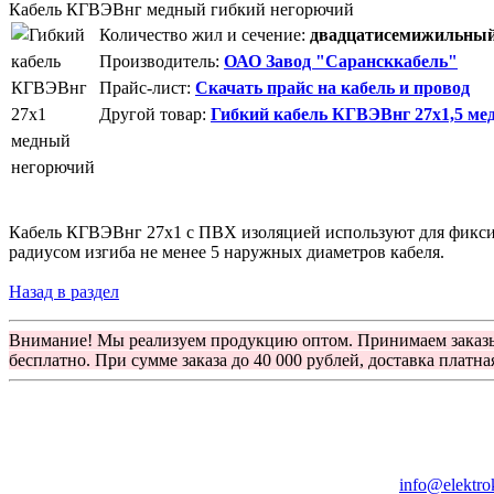
Кабель КГВЭВнг медный гибкий негорючий
Количество жил и сечение:
двадцатисемижильный 
Производитель:
ОАО Завод "Сарансккабель"
Прайс-лист:
Скачать прайс на кабель и провод
Другой товар:
Гибкий кабель КГВЭВнг 27х1,5 ме
Кабель КГВЭВнг 27х1 с ПВХ изоляцией используют для фиксир
радиусом изгиба не менее 5 наружных диаметров кабеля.
Назад в раздел
Внимание! Мы реализуем продукцию оптом. Принимаем заказ
бесплатно. При сумме заказа до 40 000 рублей, доставка платна
Группа компаний "Электрокабель"
125480, Москва, Туристская ул, д.25, корп.1, оф. 21
info@elektro