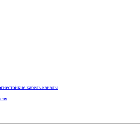
огнестойкие кабель-каналы
еля