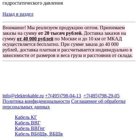
гидростатического давления
Назад в раздел
Внимание! Мы реализуем продукцию оптом. Принимаем
заказы на сумму
от 20 тысяч рублей.
Доставка заказов на
сумму
от 40 000 рублей
по Москве и до 10 км от МКАД
осуществляется бесплатно. При сумме заказа до 40 000
рублей, доставка платная и рассчитывается индивидуально в
зависимости от размеров и веса груза и расстояния от склада.
Группа компаний "Электрокабель"
125480, Москва, Туристская ул, д.25, корп.1, оф. 21
info@elektrokable.ru
+7(495)798-04-13
+7(495)798-29-05
Политика конфиденциальности
Соглашение об обработке
персональных данных
Кабель КГ
Кабель ВВГ
Кабель ВВГнг
Кабель ВБбШв, ВБШв