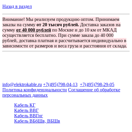
Назад в раздел
Внимание! Мы реализуем продукцию оптом. Принимаем
заказы на сумму
от 20 тысяч рублей.
Доставка заказов на
сумму
от 40 000 рублей
по Москве и до 10 км от МКАД
осуществляется бесплатно. При сумме заказа до 40 000
рублей, доставка платная и рассчитывается индивидуально в
зависимости от размеров и веса груза и расстояния от склада.
Группа компаний "Электрокабель"
125480, Москва, Туристская ул, д.25, корп.1, оф. 21
info@elektrokable.ru
+7(495)798-04-13
+7(495)798-29-05
Политика конфиденциальности
Соглашение об обработке
персональных данных
Кабель КГ
Кабель ВВГ
Кабель ВВГнг
Кабель ВБбШв, ВБШв