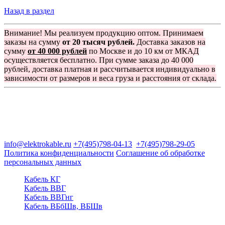
Назад в раздел
Внимание! Мы реализуем продукцию оптом. Принимаем
заказы на сумму
от 20 тысяч рублей.
Доставка заказов на
сумму
от 40 000 рублей
по Москве и до 10 км от МКАД
осуществляется бесплатно. При сумме заказа до 40 000
рублей, доставка платная и рассчитывается индивидуально в
зависимости от размеров и веса груза и расстояния от склада.
Группа компаний "Электрокабель"
125480, Москва, Туристская ул, д.25, корп.1, оф. 21
info@elektrokable.ru
+7(495)798-04-13
+7(495)798-29-05
Политика конфиденциальности
Соглашение об обработке
персональных данных
Кабель КГ
Кабель ВВГ
Кабель ВВГнг
Кабель ВБбШв, ВБШв