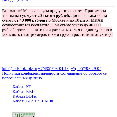
Внимание! Мы реализуем продукцию оптом. Принимаем
заказы на сумму
от 20 тысяч рублей.
Доставка заказов на
сумму
от 40 000 рублей
по Москве и до 10 км от МКАД
осуществляется бесплатно. При сумме заказа до 40 000
рублей, доставка платная и рассчитывается индивидуально в
зависимости от размеров и веса груза и расстояния от склада.
Группа компаний "Электрокабель"
125480, Москва, Туристская ул, д.25, корп.1, оф. 21
info@elektrokable.ru
+7(495)798-04-13
+7(495)798-29-05
Политика конфиденциальности
Соглашение об обработке
персональных данных
Кабель КГ
Кабель ВВГ
Кабель ВВГнг
Кабель ВБбШв, ВБШв