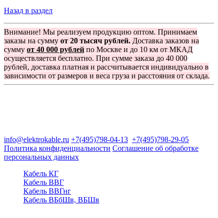
Назад в раздел
Внимание! Мы реализуем продукцию оптом. Принимаем
заказы на сумму
от 20 тысяч рублей.
Доставка заказов на
сумму
от 40 000 рублей
по Москве и до 10 км от МКАД
осуществляется бесплатно. При сумме заказа до 40 000
рублей, доставка платная и рассчитывается индивидуально в
зависимости от размеров и веса груза и расстояния от склада.
Группа компаний "Электрокабель"
125480, Москва, Туристская ул, д.25, корп.1, оф. 21
info@elektrokable.ru
+7(495)798-04-13
+7(495)798-29-05
Политика конфиденциальности
Соглашение об обработке
персональных данных
Кабель КГ
Кабель ВВГ
Кабель ВВГнг
Кабель ВБбШв, ВБШв