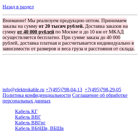
Назад в раздел
Внимание! Мы реализуем продукцию оптом. Принимаем
заказы на сумму
от 20 тысяч рублей.
Доставка заказов на
сумму
от 40 000 рублей
по Москве и до 10 км от МКАД
осуществляется бесплатно. При сумме заказа до 40 000
рублей, доставка платная и рассчитывается индивидуально в
зависимости от размеров и веса груза и расстояния от склада.
Группа компаний "Электрокабель"
125480, Москва, Туристская ул, д.25, корп.1, оф. 21
info@elektrokable.ru
+7(495)798-04-13
+7(495)798-29-05
Политика конфиденциальности
Соглашение об обработке
персональных данных
Кабель КГ
Кабель ВВГ
Кабель ВВГнг
Кабель ВБбШв, ВБШв