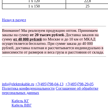
1 x 120
22,8
1 x 150
25
Назад в раздел
Внимание! Мы реализуем продукцию оптом. Принимаем
заказы на сумму
от 20 тысяч рублей.
Доставка заказов на
сумму
от 40 000 рублей
по Москве и до 10 км от МКАД
осуществляется бесплатно. При сумме заказа до 40 000
рублей, доставка платная и рассчитывается индивидуально в
зависимости от размеров и веса груза и расстояния от склада.
Группа компаний "Электрокабель"
125480, Москва, Туристская ул, д.25, корп.1, оф. 21
info@elektrokable.ru
+7(495)798-04-13
+7(495)798-29-05
Политика конфиденциальности
Соглашение об обработке
персональных данных
Кабель КГ
Кабель ВВГ