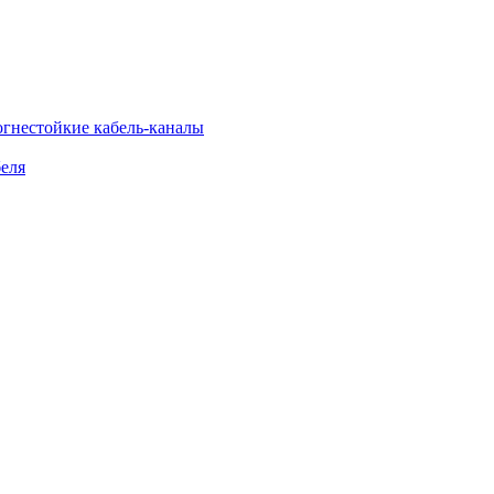
огнестойкие кабель-каналы
еля