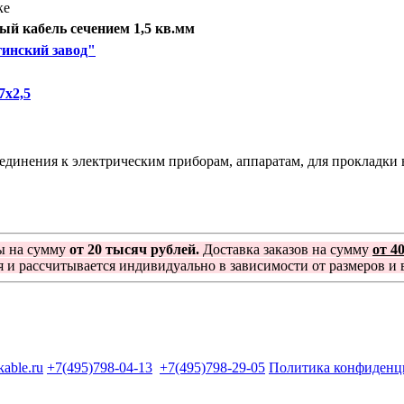
ке
й кабель сечением 1,5 кв.мм
инский завод"
х2,5
инения к электрическим приборам, аппаратам, для прокладки в
ы на сумму
от 20 тысяч рублей.
Доставка заказов на сумму
от 4
я и рассчитывается индивидуально в зависимости от размеров и в
kable.ru
+7(495)798-04-13
+7(495)798-29-05
Политика конфиденц