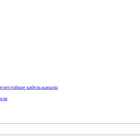
огнестойкие кабель-каналы
еля