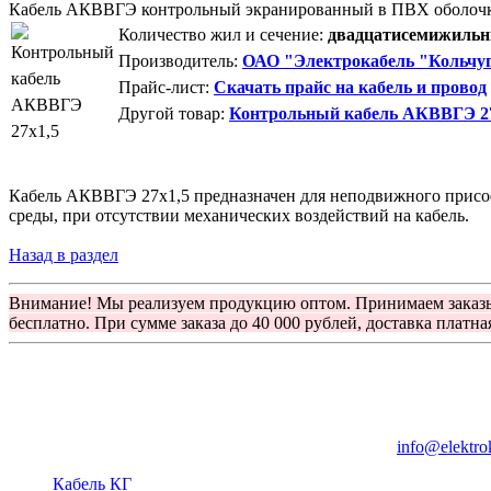
Кабель АКВВГЭ контрольный экранированный в ПВХ оболоч
Количество жил и сечение:
двадцатисемижильны
Производитель:
ОАО "Электрокабель "Кольчуг
Прайс-лист:
Скачать прайс на кабель и провод
Другой товар:
Контрольный кабель АКВВГЭ 27
Кабель АКВВГЭ 27х1,5 предназначен для неподвижного присоед
среды, при отсутствии механических воздействий на кабель.
Назад в раздел
Внимание! Мы реализуем продукцию оптом. Принимаем заказ
бесплатно. При сумме заказа до 40 000 рублей, доставка платна
Группа компаний "Электрокабель"
125480, Москва, Туристская ул, д.25, корп.1, оф. 21
info@elektro
Кабель КГ