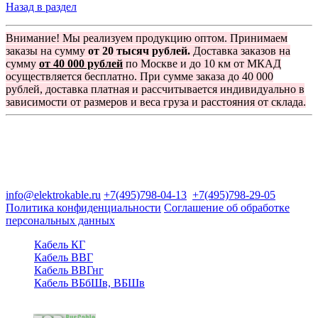
Назад в раздел
Внимание! Мы реализуем продукцию оптом. Принимаем
заказы на сумму
от 20 тысяч рублей.
Доставка заказов на
сумму
от 40 000 рублей
по Москве и до 10 км от МКАД
осуществляется бесплатно. При сумме заказа до 40 000
рублей, доставка платная и рассчитывается индивидуально в
зависимости от размеров и веса груза и расстояния от склада.
Группа компаний "Электрокабель"
125480, Москва, Туристская ул, д.25, корп.1, оф. 21
info@elektrokable.ru
+7(495)798-04-13
+7(495)798-29-05
Политика конфиденциальности
Соглашение об обработке
персональных данных
Кабель КГ
Кабель ВВГ
Кабель ВВГнг
Кабель ВБбШв, ВБШв