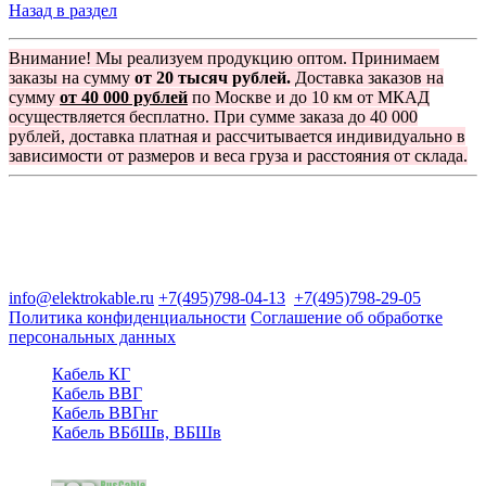
Назад в раздел
Внимание! Мы реализуем продукцию оптом. Принимаем
заказы на сумму
от 20 тысяч рублей.
Доставка заказов на
сумму
от 40 000 рублей
по Москве и до 10 км от МКАД
осуществляется бесплатно. При сумме заказа до 40 000
рублей, доставка платная и рассчитывается индивидуально в
зависимости от размеров и веса груза и расстояния от склада.
Группа компаний "Электрокабель"
125480, Москва, Туристская ул, д.25, корп.1, оф. 21
info@elektrokable.ru
+7(495)798-04-13
+7(495)798-29-05
Политика конфиденциальности
Соглашение об обработке
персональных данных
Кабель КГ
Кабель ВВГ
Кабель ВВГнг
Кабель ВБбШв, ВБШв