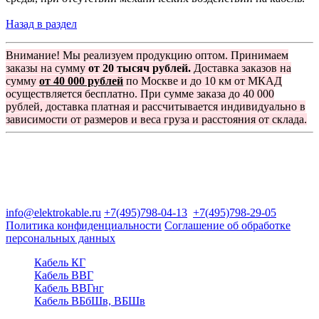
Назад в раздел
Внимание! Мы реализуем продукцию оптом. Принимаем
заказы на сумму
от 20 тысяч рублей.
Доставка заказов на
сумму
от 40 000 рублей
по Москве и до 10 км от МКАД
осуществляется бесплатно. При сумме заказа до 40 000
рублей, доставка платная и рассчитывается индивидуально в
зависимости от размеров и веса груза и расстояния от склада.
Группа компаний "Электрокабель"
125480, Москва, Туристская ул, д.25, корп.1, оф. 21
info@elektrokable.ru
+7(495)798-04-13
+7(495)798-29-05
Политика конфиденциальности
Соглашение об обработке
персональных данных
Кабель КГ
Кабель ВВГ
Кабель ВВГнг
Кабель ВБбШв, ВБШв