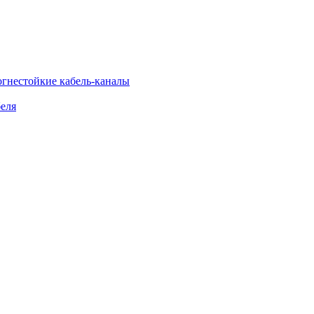
огнестойкие кабель-каналы
еля