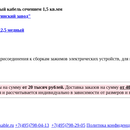
й кабель сечением 1,5 кв.мм
инский завод"
2,5 медный
исоединения к сборкам зажимов электрических устройств, для п
ы на сумму
от 20 тысяч рублей.
Доставка заказов на сумму
от 4
я и рассчитывается индивидуально в зависимости от размеров и в
kable.ru
+7(495)798-04-13
+7(495)798-29-05
Политика конфиденц