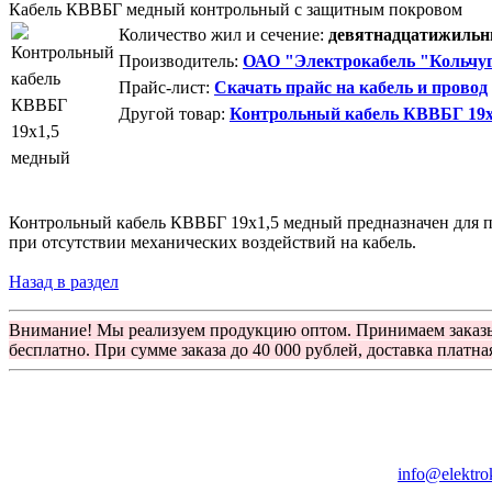
Кабель КВВБГ медный контрольный с защитным покровом
Количество жил и сечение:
девятнадцатижильны
Производитель:
ОАО "Электрокабель "Кольчуг
Прайс-лист:
Скачать прайс на кабель и провод
Другой товар:
Контрольный кабель КВВБГ 19х
Контрольный кабель КВВБГ 19х1,5 медный предназначен для пр
при отсутствии механических воздействий на кабель.
Назад в раздел
Внимание! Мы реализуем продукцию оптом. Принимаем заказ
бесплатно. При сумме заказа до 40 000 рублей, доставка платна
Группа компаний "Электрокабель"
125480, Москва, Туристская ул, д.25, корп.1, оф. 21
info@elektro