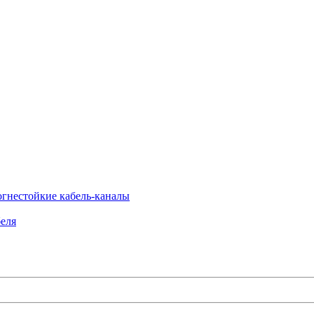
огнестойкие кабель-каналы
еля