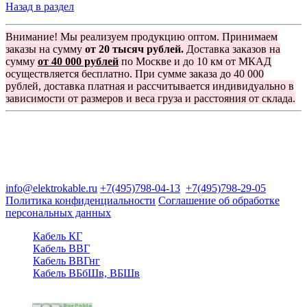
Назад в раздел
Внимание! Мы реализуем продукцию оптом. Принимаем
заказы на сумму
от 20 тысяч рублей.
Доставка заказов на
сумму
от 40 000 рублей
по Москве и до 10 км от МКАД
осуществляется бесплатно. При сумме заказа до 40 000
рублей, доставка платная и рассчитывается индивидуально в
зависимости от размеров и веса груза и расстояния от склада.
Группа компаний "Электрокабель"
125480, Москва, Туристская ул, д.25, корп.1, оф. 21
info@elektrokable.ru
+7(495)798-04-13
+7(495)798-29-05
Политика конфиденциальности
Соглашение об обработке
персональных данных
Кабель КГ
Кабель ВВГ
Кабель ВВГнг
Кабель ВБбШв, ВБШв