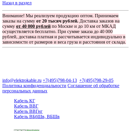
Назад в раздел
Внимание! Мы реализуем продукцию оптом. Принимаем
заказы на сумму
от 20 тысяч рублей.
Доставка заказов на
сумму
от 40 000 рублей
по Москве и до 10 км от МКАД
осуществляется бесплатно. При сумме заказа до 40 000
рублей, доставка платная и рассчитывается индивидуально в
зависимости от размеров и веса груза и расстояния от склада.
Группа компаний "Электрокабель"
125480, Москва, Туристская ул, д.25, корп.1, оф. 21
info@elektrokable.ru
+7(495)798-04-13
+7(495)798-29-05
Политика конфиденциальности
Соглашение об обработке
персональных данных
Кабель КГ
Кабель ВВГ
Кабель ВВГнг
Кабель ВБбШв, ВБШв