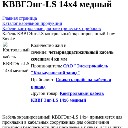
КВВГЭнг-LS 14х4 медный
Главная страница
Каталог кабельной продукции
Кабели контрольные для электрических приборов
Кабель КВВГЭнг-LS контрольный экранированный Low
Smoke
Количество жил и
сечение:
четырнадцатижильный кабель
сечением 4 кв.мм
Производитель:
ОАО "Электрокабель
"Кольчугинский завод"
Прайс-лист:
Скачать прайс на кабель и
провод
Другой товар:
Контрольный кабель
КВВГЭнг-LS 14х6 медный
Кабель экранированный КВВГЭнг-LS 14х4 применяется для
прокладки в кабельных сооружениях для обеспечения
пожарной безопасности при прокладке в пучках, для защиты