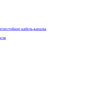
огнестойкие кабель-каналы
еля