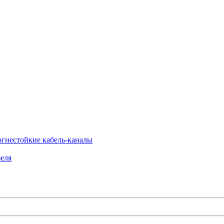
огнестойкие кабель-каналы
еля