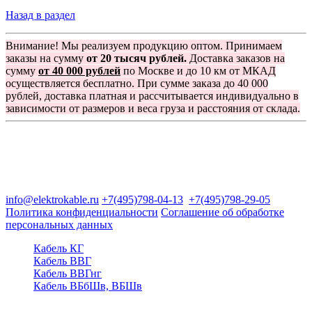
Назад в раздел
Внимание! Мы реализуем продукцию оптом. Принимаем
заказы на сумму
от 20 тысяч рублей.
Доставка заказов на
сумму
от 40 000 рублей
по Москве и до 10 км от МКАД
осуществляется бесплатно. При сумме заказа до 40 000
рублей, доставка платная и рассчитывается индивидуально в
зависимости от размеров и веса груза и расстояния от склада.
Группа компаний "Электрокабель"
125480, Москва, Туристская ул, д.25, корп.1, оф. 21
info@elektrokable.ru
+7(495)798-04-13
+7(495)798-29-05
Политика конфиденциальности
Соглашение об обработке
персональных данных
Кабель КГ
Кабель ВВГ
Кабель ВВГнг
Кабель ВБбШв, ВБШв