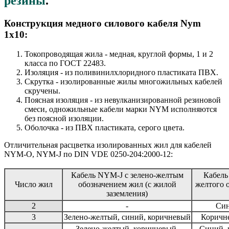
резины
.
Конструкция медного силового кабеля Nym
1x10:
Токопроводящая жила - медная, круглой формы, 1 и 2
класса по ГОСТ 22483.
Изоляция - из поливинилхлоридного пластиката ПВХ.
Скрутка - изолированные жилы многожильных кабелей
скручены.
Поясная изоляция - из невулканизированной резиновой
смеси, одножильные кабели марки NYM исполняются
без поясной изоляции.
Оболочка - из ПВХ пластиката, серого цвета.
Отличительная расцветка изолированных жил для кабелей
NYM-O, NYM-J по DIN VDE 0250-204:2000-12:
Кабель NYM-J с зелено-желтым
Кабель
Число жил
обозначением жил (с жилой
желтого 
заземления)
2
-
Син
3
Зелено-желтый, синий, коричневый
Коричне
Зелено-желтый, коричневый,
Синий, 