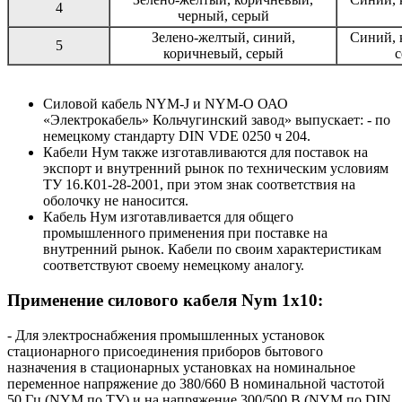
4
черный, серый
Зелено-желтый, синий,
Синий, 
5
коричневый, серый
с
Силовой кабель NYM-J и NYM-O ОАО
«Электрокабель» Кольчугинский завод» выпускает: - по
немецкому стандарту DIN VDE 0250 ч 204.
Кабели Нум также изготавливаются для поставок на
экспорт и внутренний рынок по техническим условиям
ТУ 16.К01-28-2001, при этом знак соответствия на
оболочку не наносится.
Кабель Нум изготавливается для общего
промышленного применения при поставке на
внутренний рынок. Кабели по своим характеристикам
соответствуют своему немецкому аналогу.
Применение силового кабеля Nym 1x10:
- Для электроснабжения промышленных установок
стационарного присоединения приборов бытового
назначения в стационарных установках на номинальное
переменное напряжение до 380/660 В номинальной частотой
50 Гц (NYM по ТУ) и на напряжение 300/500 В (NYM по DIN