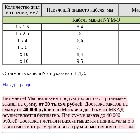
Количество жил
Наружный диаметр кабеля, мм
Мас
и сечение, мм2
Кабель марки NYM-O
1 x 1.5
5,4
1 x 2.5
6
1 x 4
6,6
1 x 6
7,1
1 x 10
8,4
1 x 16
9,5
Стоимость кабеля Nym указана с НДС.
Назад в раздел
Внимание! Мы реализуем продукцию оптом. Принимаем
заказы на сумму
от 20 тысяч рублей.
Доставка заказов на
сумму
от 40 000 рублей
по Москве и до 10 км от МКАД
осуществляется бесплатно. При сумме заказа до 40 000
рублей, доставка платная и рассчитывается индивидуально в
зависимости от размеров и веса груза и расстояния от склада.