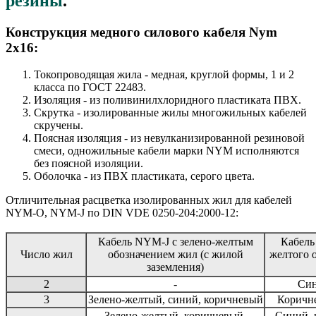
резины
.
Конструкция медного силового кабеля Nym
2x16:
Токопроводящая жила - медная, круглой формы, 1 и 2
класса по ГОСТ 22483.
Изоляция - из поливинилхлоридного пластиката ПВХ.
Скрутка - изолированные жилы многожильных кабелей
скручены.
Поясная изоляция - из невулканизированной резиновой
смеси, одножильные кабели марки NYM исполняются
без поясной изоляции.
Оболочка - из ПВХ пластиката, серого цвета.
Отличительная расцветка изолированных жил для кабелей
NYM-O, NYM-J по DIN VDE 0250-204:2000-12:
Кабель NYM-J с зелено-желтым
Кабель
Число жил
обозначением жил (с жилой
желтого 
заземления)
2
-
Син
3
Зелено-желтый, синий, коричневый
Коричне
Зелено-желтый, коричневый,
Синий, 