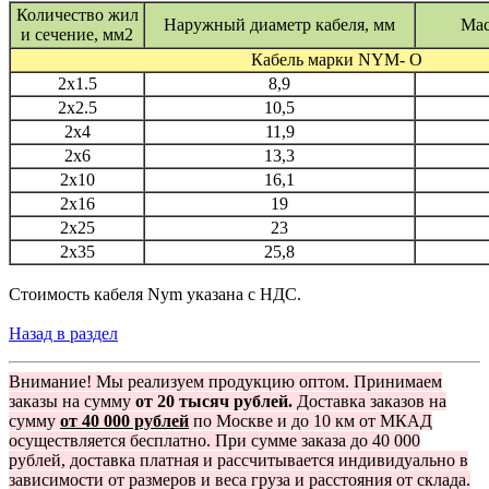
Количество жил
Наружный диаметр кабеля, мм
Мас
и сечение, мм2
Кабель марки NYM- O
2x1.5
8,9
2x2.5
10,5
2x4
11,9
2x6
13,3
2x10
16,1
2x16
19
2x25
23
2x35
25,8
Стоимость кабеля Nym указана с НДС.
Назад в раздел
Внимание! Мы реализуем продукцию оптом. Принимаем
заказы на сумму
от 20 тысяч рублей.
Доставка заказов на
сумму
от 40 000 рублей
по Москве и до 10 км от МКАД
осуществляется бесплатно. При сумме заказа до 40 000
рублей, доставка платная и рассчитывается индивидуально в
зависимости от размеров и веса груза и расстояния от склада.