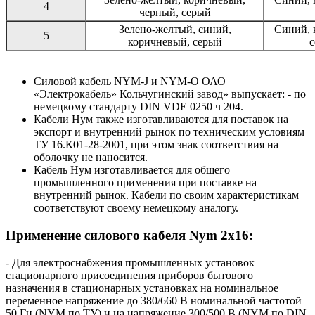
4
черный, серый
Зелено-желтый, синий,
Синий, 
5
коричневый, серый
с
Силовой кабель NYM-J и NYM-O ОАО
«Электрокабель» Кольчугинский завод» выпускает: - по
немецкому стандарту DIN VDE 0250 ч 204.
Кабели Нум также изготавливаются для поставок на
экспорт и внутренний рынок по техническим условиям
ТУ 16.К01-28-2001, при этом знак соответствия на
оболочку не наносится.
Кабель Нум изготавливается для общего
промышленного применения при поставке на
внутренний рынок. Кабели по своим характеристикам
соответствуют своему немецкому аналогу.
Применение силового кабеля Nym 2x16:
- Для электроснабжения промышленных установок
стационарного присоединения приборов бытового
назначения в стационарных установках на номинальное
переменное напряжение до 380/660 В номинальной частотой
50 Гц (NYM по ТУ) и на напряжение 300/500 В (NYM по DIN