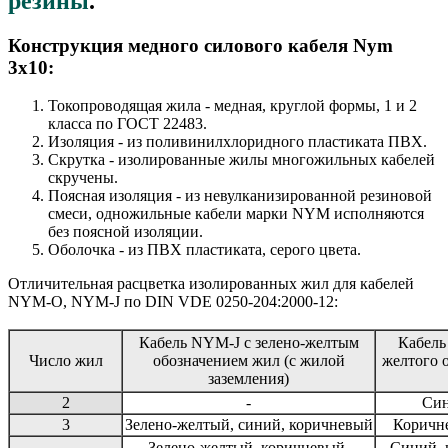
резины
.
Конструкция медного силового кабеля Nym
3x10:
Токопроводящая жила - медная, круглой формы, 1 и 2
класса по ГОСТ 22483.
Изоляция - из поливинилхлоридного пластиката ПВХ.
Скрутка - изолированные жилы многожильных кабелей
скручены.
Поясная изоляция - из невулканизированной резиновой
смеси, одножильные кабели марки NYM исполняются
без поясной изоляции.
Оболочка - из ПВХ пластиката, серого цвета.
Отличительная расцветка изолированных жил для кабелей
NYM-O, NYM-J по DIN VDE 0250-204:2000-12:
Кабель NYM-J с зелено-желтым
Кабель
Число жил
обозначением жил (с жилой
желтого 
заземления)
2
-
Син
3
Зелено-желтый, синий, коричневый
Коричне
Зелено-желтый, коричневый,
Синий, 