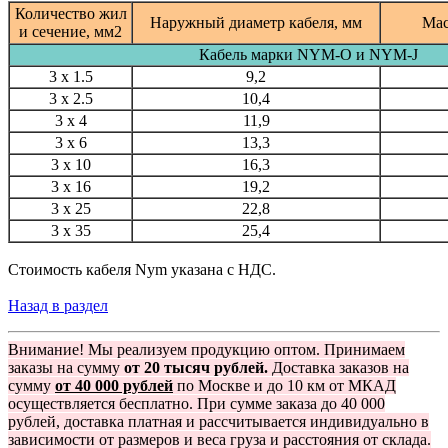
Количество жил
Наружный диаметр кабеля, мм
Мас
и сечение, мм2
Кабель марки NYM-O и NYM-J
3 x 1.5
9,2
3 x 2.5
10,4
3 x 4
11,9
3 x 6
13,3
3 x 10
16,3
3 x 16
19,2
3 x 25
22,8
3 x 35
25,4
Стоимость кабеля Nym указана с НДС.
Назад в раздел
Внимание! Мы реализуем продукцию оптом. Принимаем
заказы на сумму
от 20 тысяч рублей.
Доставка заказов на
сумму
от 40 000 рублей
по Москве и до 10 км от МКАД
осуществляется бесплатно. При сумме заказа до 40 000
рублей, доставка платная и рассчитывается индивидуально в
зависимости от размеров и веса груза и расстояния от склада.