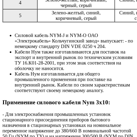
4
черный, серый
Зелено-желтый, синий,
Синий, 
5
коричневый, серый
с
Силовой кабель NYM-J и NYM-O ОАО
«Электрокабель» Кольчугинский завод» выпускает: - по
немецкому стандарту DIN VDE 0250 ч 204.
Кабели Нум также изготавливаются для поставок на
экспорт и внутренний рынок по техническим условиям
ТУ 16.К01-28-2001, при этом знак соответствия на
оболочку не наносится.
Кабель Нум изготавливается для общего
промышленного применения при поставке на
внутренний рынок. Кабели по своим характеристикам
соответствуют своему немецкому аналогу.
Применение силового кабеля Nym 3x10:
- Для электроснабжения промышленных установок
стационарного присоединения приборов бытового
назначения в стационарных установках на номинальное
переменное напряжение до 380/660 В номинальной частотой
50 Гц (NYM по ТУ) и на напряжение 300/500 В (NYM по DIN