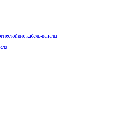
огнестойкие кабель-каналы
еля