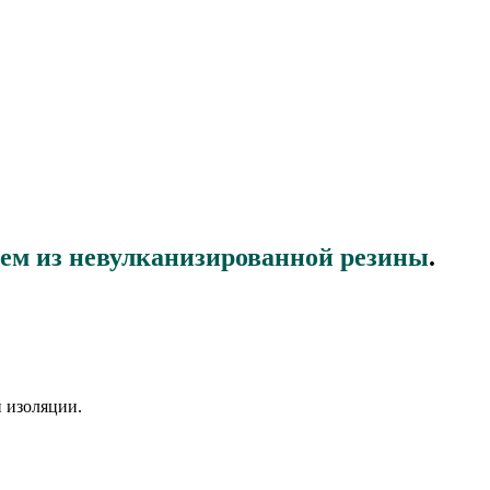
ием из невулканизированной резины
.
 изоляции.