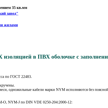
ением 35 кв.мм
кий завод"
ми жилами
 изоляцией в ПВХ оболочке с заполнен
сса по ГОСТ 22483.
кручены.
смеси, одножильные кабели марки NYM исполняются без поясной
M-O, NYM-J по DIN VDE 0250-204:2000-12: