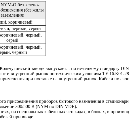
 NYM-O без зелено-
обозначения (без жилы
заземления)
ий, коричневый
вый, черный, серый
коричневый, черный,
серый
коричневый, черный,
ерый, черный
льчугинский завод» выпускает: - по немецкому стандарту DIN
орт и внутренний рынок по техническим условиям ТУ 16.К01-28-2
применения при поставке на внутренний рынок. Кабели по свои
го присоединения приборов бытового назначения в стационарн
ряжение 300/500 В (NYM по DIN VDE).
иях, на специальных кабельных эстакадах, в блоках, в произво
белей при вводе.