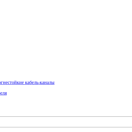
огнестойкие кабель-каналы
еля