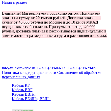
Назад в раздел
Внимание! Мы реализуем продукцию оптом. Принимаем
заказы на сумму
от 20 тысяч рублей.
Доставка заказов на
сумму
от 40 000 рублей
по Москве и до 10 км от МКАД
осуществляется бесплатно. При сумме заказа до 40 000
рублей, доставка платная и рассчитывается индивидуально в
зависимости от размеров и веса груза и расстояния от склада.
Группа компаний "Электрокабель"
125480, Москва, Туристская ул, д.25, корп.1, оф. 21
info@elektrokable.ru
+7(495)798-04-13
+7(495)798-29-05
Политика конфиденциальности
Соглашение об обработке
персональных данных
Кабель КГ
Кабель ВВГ
Кабель ВВГнг
Кабель ВБбШв, ВБШв