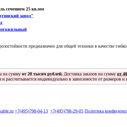
ь сечением 25 кв.мм
угинский завод"
од
ногожильный
зостойкости предназначен для общей техники в качестве гибко
ы на сумму
от 20 тысяч рублей.
Доставка заказов на сумму
от 4
я и рассчитывается индивидуально в зависимости от размеров и в
kable.ru
+7(495)798-04-13
+7(495)798-29-05
Политика конфиденц