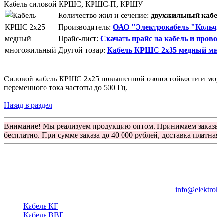
Кабель силовой КРШС, КРШС-П, КРШУ
Количество жил и сечение:
двухжильный кабел
Производитель:
ОАО "Электрокабель "Кольч
Прайс-лист:
Скачать прайс на кабель и пров
Другой товар:
Кабель КРШС 2x35 медный м
Силовой кабель КРШС 2x25 повышенной озоностойкости и моро
переменного тока частоты до 500 Гц.
Назад в раздел
Внимание! Мы реализуем продукцию оптом. Принимаем заказ
бесплатно. При сумме заказа до 40 000 рублей, доставка платна
Группа компаний "Электрокабель"
125480, Москва, Туристская ул, д.25, корп.1, оф. 21
info@elektro
Кабель КГ
Кабель ВВГ