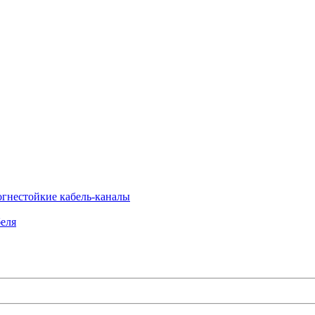
огнестойкие кабель-каналы
еля