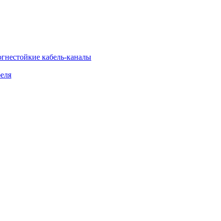
огнестойкие кабель-каналы
еля