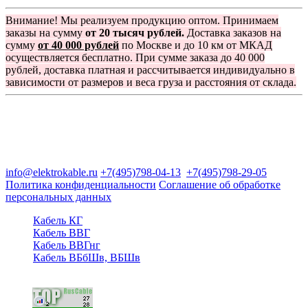
Внимание! Мы реализуем продукцию оптом. Принимаем
заказы на сумму
от 20 тысяч рублей.
Доставка заказов на
сумму
от 40 000 рублей
по Москве и до 10 км от МКАД
осуществляется бесплатно. При сумме заказа до 40 000
рублей, доставка платная и рассчитывается индивидуально в
зависимости от размеров и веса груза и расстояния от склада.
Группа компаний "Электрокабель"
125480, Москва, Туристская ул, д.25, корп.1, оф. 21
info@elektrokable.ru
+7(495)798-04-13
+7(495)798-29-05
Политика конфиденциальности
Соглашение об обработке
персональных данных
Кабель КГ
Кабель ВВГ
Кабель ВВГнг
Кабель ВБбШв, ВБШв