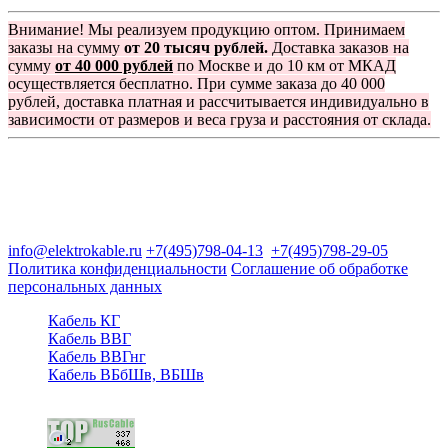
Внимание! Мы реализуем продукцию оптом. Принимаем
заказы на сумму
от 20 тысяч рублей.
Доставка заказов на
сумму
от 40 000 рублей
по Москве и до 10 км от МКАД
осуществляется бесплатно. При сумме заказа до 40 000
рублей, доставка платная и рассчитывается индивидуально в
зависимости от размеров и веса груза и расстояния от склада.
Группа компаний "Электрокабель"
125480, Москва, Туристская ул, д.25, корп.1, оф. 21
info@elektrokable.ru
+7(495)798-04-13
+7(495)798-29-05
Политика конфиденциальности
Соглашение об обработке
персональных данных
Кабель КГ
Кабель ВВГ
Кабель ВВГнг
Кабель ВБбШв, ВБШв