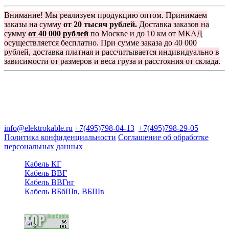
Внимание! Мы реализуем продукцию оптом. Принимаем
заказы на сумму
от 20 тысяч рублей.
Доставка заказов на
сумму
от 40 000 рублей
по Москве и до 10 км от МКАД
осуществляется бесплатно. При сумме заказа до 40 000
рублей, доставка платная и рассчитывается индивидуально в
зависимости от размеров и веса груза и расстояния от склада.
Группа компаний "Электрокабель"
125480, Москва, Туристская ул, д.25, корп.1, оф. 21
info@elektrokable.ru
+7(495)798-04-13
+7(495)798-29-05
Политика конфиденциальности
Соглашение об обработке
персональных данных
Кабель КГ
Кабель ВВГ
Кабель ВВГнг
Кабель ВБбШв, ВБШв