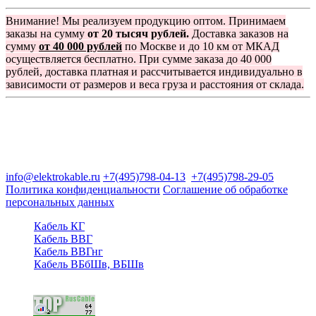
Внимание! Мы реализуем продукцию оптом. Принимаем
заказы на сумму
от 20 тысяч рублей.
Доставка заказов на
сумму
от 40 000 рублей
по Москве и до 10 км от МКАД
осуществляется бесплатно. При сумме заказа до 40 000
рублей, доставка платная и рассчитывается индивидуально в
зависимости от размеров и веса груза и расстояния от склада.
Группа компаний "Электрокабель"
125480, Москва, Туристская ул, д.25, корп.1, оф. 21
info@elektrokable.ru
+7(495)798-04-13
+7(495)798-29-05
Политика конфиденциальности
Соглашение об обработке
персональных данных
Кабель КГ
Кабель ВВГ
Кабель ВВГнг
Кабель ВБбШв, ВБШв