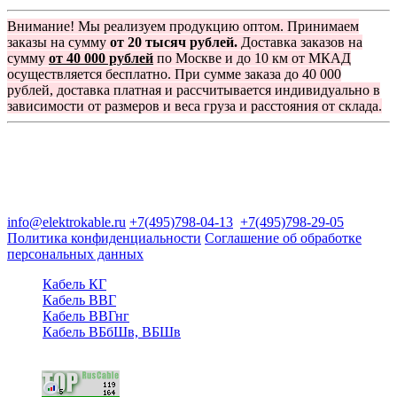
Внимание! Мы реализуем продукцию оптом. Принимаем
заказы на сумму
от 20 тысяч рублей.
Доставка заказов на
сумму
от 40 000 рублей
по Москве и до 10 км от МКАД
осуществляется бесплатно. При сумме заказа до 40 000
рублей, доставка платная и рассчитывается индивидуально в
зависимости от размеров и веса груза и расстояния от склада.
Группа компаний "Электрокабель"
125480, Москва, Туристская ул, д.25, корп.1, оф. 21
info@elektrokable.ru
+7(495)798-04-13
+7(495)798-29-05
Политика конфиденциальности
Соглашение об обработке
персональных данных
Кабель КГ
Кабель ВВГ
Кабель ВВГнг
Кабель ВБбШв, ВБШв