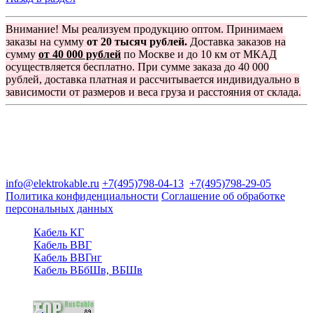
Внимание! Мы реализуем продукцию оптом. Принимаем
заказы на сумму
от 20 тысяч рублей.
Доставка заказов на
сумму
от 40 000 рублей
по Москве и до 10 км от МКАД
осуществляется бесплатно. При сумме заказа до 40 000
рублей, доставка платная и рассчитывается индивидуально в
зависимости от размеров и веса груза и расстояния от склада.
Группа компаний "Электрокабель"
125480, Москва, Туристская ул, д.25, корп.1, оф. 21
info@elektrokable.ru
+7(495)798-04-13
+7(495)798-29-05
Политика конфиденциальности
Соглашение об обработке
персональных данных
Кабель КГ
Кабель ВВГ
Кабель ВВГнг
Кабель ВБбШв, ВБШв