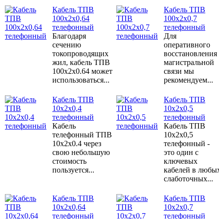
Кабель ТПВ
Кабель ТПВ
100x2x0,64
100x2x0,7
телефонный
телефонный
Благодаря
Для
сечению
оперативного
токопроводящих
восстановления
жил, кабель ТПВ
магистральной
100х2х0.64 может
связи мы
использоваться...
рекомендуем...
Кабель ТПВ
Кабель ТПВ
10x2x0,4
10x2x0,5
телефонный
телефонный
Кабель
Кабель ТПВ
телефонный ТПВ
10x2x0,5
10х2х0.4 через
телефонный -
свою небольшую
это один с
стоимость
ключевых
пользуется...
кабелей в любы
слаботочных...
Кабель ТПВ
Кабель ТПВ
10x2x0,64
10x2x0,7
телефонный
телефонный