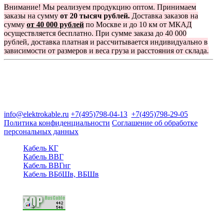
Внимание! Мы реализуем продукцию оптом. Принимаем
заказы на сумму
от 20 тысяч рублей.
Доставка заказов на
сумму
от 40 000 рублей
по Москве и до 10 км от МКАД
осуществляется бесплатно. При сумме заказа до 40 000
рублей, доставка платная и рассчитывается индивидуально в
зависимости от размеров и веса груза и расстояния от склада.
Группа компаний "Электрокабель"
125480, Москва, Туристская ул, д.25, корп.1, оф. 21
info@elektrokable.ru
+7(495)798-04-13
+7(495)798-29-05
Политика конфиденциальности
Соглашение об обработке
персональных данных
Кабель КГ
Кабель ВВГ
Кабель ВВГнг
Кабель ВБбШв, ВБШв