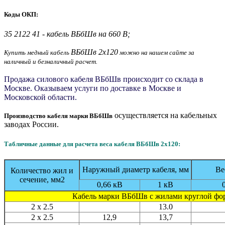
Коды ОКП:
35 2122 41 - кабель ВБбШв на 660 В;
ВБбШв 2x120
Купить медный кабель
можно на нашем сайте за
наличный и безналичный расчет.
Продажа силового кабеля ВБбШв происходит со склада в
Москве. Оказываем услуги по доставке в Москве и
Московской области.
осуществляется на кабельных
Производство кабеля марки ВБбШв
заводах России.
Табличные данные для расчета веса кабеля ВБбШв 2x120:
Наружный диаметр кабеля, мм
Ве
Количество жил и
сечение, мм2
0,66 кВ
1 кВ
Кабель марки ВБбШв с жилами круглой ф
2 x 2.5
13.0
2 x 2.5
12,9
13,7