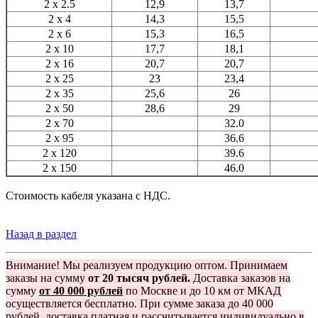
2 x 2.5
12,9
13,7
2 x 4
14,3
15,5
2 x 6
15,3
16,5
2 x 10
17,7
18,1
2 x 16
20,7
20,7
2 x 25
23
23,4
2 x 35
25,6
26
2 x 50
28,6
29
2 x 70
32.0
2 x 95
36.6
2 x 120
39.6
2 x 150
46.0
Стоимость кабеля указана с НДС.
Назад в раздел
Внимание! Мы реализуем продукцию оптом. Принимаем
заказы на сумму
от 20 тысяч рублей.
Доставка заказов на
сумму
от 40 000 рублей
по Москве и до 10 км от МКАД
осуществляется бесплатно. При сумме заказа до 40 000
рублей, доставка платная и рассчитывается индивидуально в