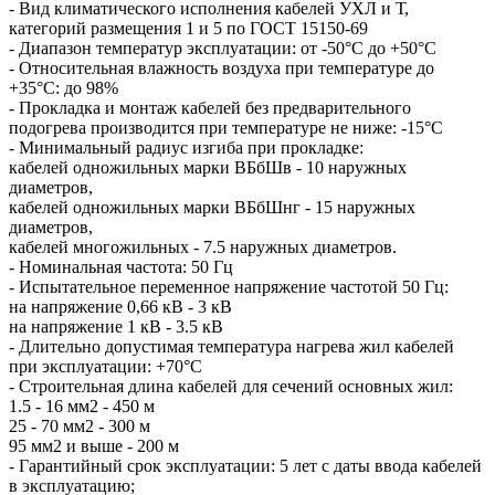
- Вид климатического исполнения кабелей УХЛ и Т,
категорий размещения 1 и 5 по ГОСТ 15150-69
- Диапазон температур эксплуатации: от -50°С до +50°С
- Относительная влажность воздуха при температуре до
+35°С: до 98%
- Прокладка и монтаж кабелей без предварительного
подогрева производится при температуре не ниже: -15°С
- Минимальный радиус изгиба при прокладке:
кабелей одножильных марки ВБбШв - 10 наружных
диаметров,
кабелей одножильных марки ВБбШнг - 15 наружных
диаметров,
кабелей многожильных - 7.5 наружных диаметров.
- Номинальная частота: 50 Гц
- Испытательное переменное напряжение частотой 50 Гц:
на напряжение 0,66 кВ - 3 кВ
на напряжение 1 кВ - 3.5 кВ
- Длительно допустимая температура нагрева жил кабелей
при эксплуатации: +70°С
- Строительная длина кабелей для сечений основных жил:
1.5 - 16 мм2 - 450 м
25 - 70 мм2 - 300 м
95 мм2 и выше - 200 м
- Гарантийный срок эксплуатации: 5 лет с даты ввода кабелей
в эксплуатацию;