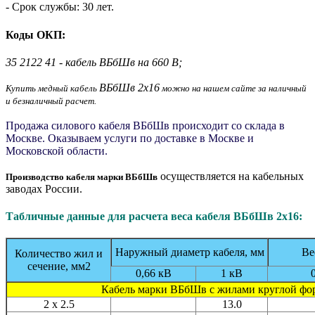
- Срок службы: 30 лет.
Коды ОКП:
35 2122 41 - кабель ВБбШв на 660 В;
ВБбШв 2x16
Купить медный кабель
можно на нашем сайте за наличный
и безналичный расчет.
Продажа силового кабеля ВБбШв происходит со склада в
Москве. Оказываем услуги по доставке в Москве и
Московской области.
осуществляется на кабельных
Производство кабеля марки ВБбШв
заводах России.
Табличные данные для расчета веса кабеля ВБбШв 2x16:
Наружный диаметр кабеля, мм
Ве
Количество жил и
сечение, мм2
0,66 кВ
1 кВ
Кабель марки ВБбШв с жилами круглой ф
2 x 2.5
13.0