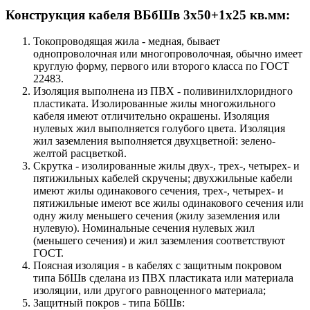
Конструкция кабеля ВБбШв 3х50+1х25 кв.мм:
Токопроводящая жила - медная, бывает
однопроволочная или многопроволочная, обычно имеет
круглую форму, первого или второго класса по ГОСТ
22483.
Изоляция выполнена из ПВХ - поливинилхлоридного
пластиката. Изолированные жилы многожильного
кабеля имеют отличительно окрашены. Изоляция
нулевых жил выполняется голубого цвета. Изоляция
жил заземления выполняется двухцветной: зелено-
желтой расцветкой.
Скрутка - изолированные жилы двух-, трех-, четырех- и
пятижильных кабелей скручены; двухжильные кабели
имеют жилы одинакового сечения, трех-, четырех- и
пятижильные имеют все жилы одинакового сечения или
одну жилу меньшего сечения (жилу заземления или
нулевую). Номинальные сечения нулевых жил
(меньшего сечения) и жил заземления соответствуют
ГОСТ.
Поясная изоляция - в кабелях с защитным покровом
типа БбШв сделана из ПВХ пластиката или материала
изоляции, или другого равноценного материала;
Защитный покров - типа БбШв: