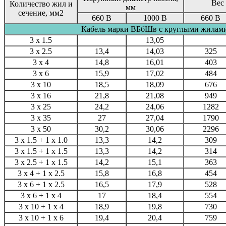
Вес 
Количество жил и
мм
сечение, мм2
660 В
1000 В
660 В
Кабель марки ВБбШв с круглыми жилам
3 x 1.5
13,05
3 x 2.5
13,4
14,03
325
3 x 4
14,8
16,01
403
3 x 6
15,9
17,02
484
3 x 10
18,5
18,09
676
3 x 16
21,8
21,08
949
3 x 25
24,2
24,06
1282
3 x 35
27
27,04
1790
3 x 50
30,2
30,06
2296
3 x 1.5 + 1 x 1.0
13,3
14,2
309
3 x 1.5 + 1 x 1.5
13,3
14,2
314
3 x 2.5 + 1 x 1.5
14,2
15,1
363
3 x 4 + 1 x 2.5
15,8
16,8
454
3 x 6 + 1 x 2.5
16,5
17,9
528
3 x 6 + 1 x 4
17
18,4
554
3 x 10 + 1 x 4
18,9
19,8
730
3 x 10 + 1 x 6
19,4
20,4
759