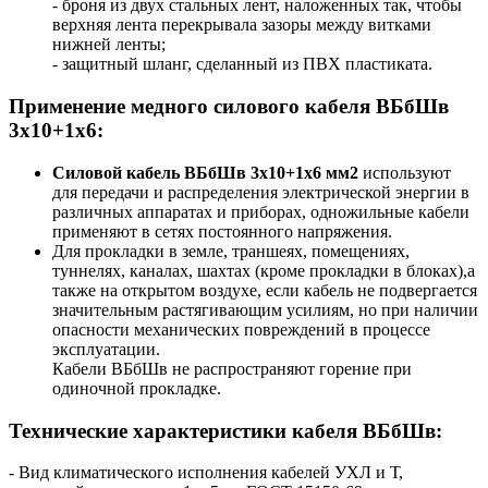
- броня из двух стальных лент, наложенных так, чтобы
верхняя лента перекрывала зазоры между витками
нижней ленты;
- защитный шланг, сделанный из ПВХ пластиката.
Применение медного силового кабеля ВБбШв
3х10+1х6:
Силовой кабель ВБбШв 3х10+1х6 мм2
используют
для передачи и распределения электрической энергии в
различных аппаратах и приборах, одножильные кабели
применяют в сетях постоянного напряжения.
Для прокладки в земле, траншеях, помещениях,
туннелях, каналах, шахтах (кроме прокладки в блоках),а
также на открытом воздухе, если кабель не подвергается
значительным растягивающим усилиям, но при наличии
опасности механических повреждений в процессе
эксплуатации.
Кабели ВБбШв не распространяют горение при
одиночной прокладке.
Технические характеристики кабеля ВБбШв:
- Вид климатического исполнения кабелей УХЛ и Т,