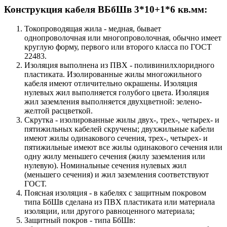
Конструкция кабеля ВБбШв 3*10+1*6 кв.мм:
Токопроводящая жила - медная, бывает
однопроволочная или многопроволочная, обычно имеет
круглую форму, первого или второго класса по ГОСТ
22483.
Изоляция выполнена из ПВХ - поливинилхлоридного
пластиката. Изолированные жилы многожильного
кабеля имеют отличительно окрашены. Изоляция
нулевых жил выполняется голубого цвета. Изоляция
жил заземления выполняется двухцветной: зелено-
желтой расцветкой.
Скрутка - изолированные жилы двух-, трех-, четырех- и
пятижильных кабелей скручены; двухжильные кабели
имеют жилы одинакового сечения, трех-, четырех- и
пятижильные имеют все жилы одинакового сечения или
одну жилу меньшего сечения (жилу заземления или
нулевую). Номинальные сечения нулевых жил
(меньшего сечения) и жил заземления соответствуют
ГОСТ.
Поясная изоляция - в кабелях с защитным покровом
типа БбШв сделана из ПВХ пластиката или материала
изоляции, или другого равноценного материала;
Защитный покров - типа БбШв: