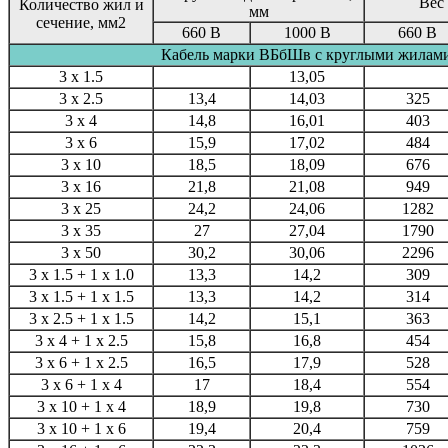
Вес 
Количество жил и
мм
сечение, мм2
660 В
1000 В
660 В
Кабель марки ВБбШв с круглыми жилам
3 x 1.5
13,05
3 x 2.5
13,4
14,03
325
3 x 4
14,8
16,01
403
3 x 6
15,9
17,02
484
3 x 10
18,5
18,09
676
3 x 16
21,8
21,08
949
3 x 25
24,2
24,06
1282
3 x 35
27
27,04
1790
3 x 50
30,2
30,06
2296
3 x 1.5 + 1 x 1.0
13,3
14,2
309
3 x 1.5 + 1 x 1.5
13,3
14,2
314
3 x 2.5 + 1 x 1.5
14,2
15,1
363
3 x 4 + 1 x 2.5
15,8
16,8
454
3 x 6 + 1 x 2.5
16,5
17,9
528
3 x 6 + 1 x 4
17
18,4
554
3 x 10 + 1 x 4
18,9
19,8
730
3 x 10 + 1 x 6
19,4
20,4
759