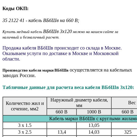
Коды ОКП:
35 2122 41 - кабель ВБбШв на 660 В;
ВБбШв 3x120
Купить медный кабель
можно на нашем сайте за
наличный и безналичный расчет.
Продажа кабеля ВБбШв происходит со склада в Москве.
Оказываем услуги по доставке в Москве и Московской
области.
осуществляется на кабельных
Производство кабеля марки ВБбШв
заводах России.
Табличные данные для расчета веса кабеля ВБбШв 3x120:
Наружный диаметр кабеля,
Вес 
Количество жил и
мм
сечение, мм2
660 В
1000 В
660 В
Кабель марки ВБбШв с круглыми жилам
3 x 1.5
13,05
3 x 2.5
13,4
14,03
325