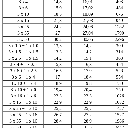
3 x 4
14,8
16,01
403
3 x 6
15,9
17,02
484
3 x 10
18,5
18,09
676
3 x 16
21,8
21,08
949
3 x 25
24,2
24,06
1282
3 x 35
27
27,04
1790
3 x 50
30,2
30,06
2296
3 x 1.5 + 1 x 1.0
13,3
14,2
309
3 x 1.5 + 1 x 1.5
13,3
14,2
314
3 x 2.5 + 1 x 1.5
14,2
15,1
363
3 x 4 + 1 x 2.5
15,8
16,8
454
3 x 6 + 1 x 2.5
16,5
17,9
528
3 x 6 + 1 x 4
17
18,4
554
3 x 10 + 1 x 4
18,9
19,8
730
3 x 10 + 1 x 6
19,4
20,4
759
3 x 16 + 1 x 6
22,3
22,3
1026
3 x 16 + 1 x 10
22,9
22,9
1082
3 x 25 + 1 x 10
25,2
25,7
1427
3 x 25 + 1 x 16
26,7
27,2
1527
3 x 35 + 1 x 16
28,4
28,9
1986
3 x 50 + 1 x 16
31
31,5
2447