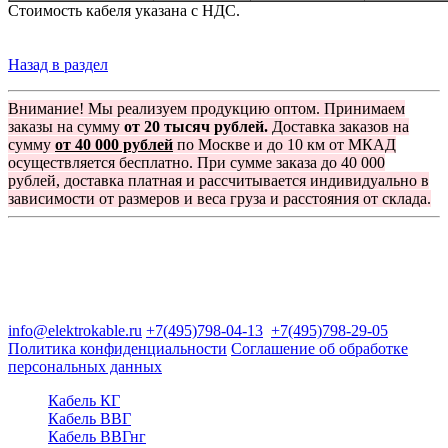
Стоимость кабеля указана с НДС.
Назад в раздел
Внимание! Мы реализуем продукцию оптом. Принимаем
заказы на сумму
от 20 тысяч рублей.
Доставка заказов на
сумму
от 40 000 рублей
по Москве и до 10 км от МКАД
осуществляется бесплатно. При сумме заказа до 40 000
рублей, доставка платная и рассчитывается индивидуально в
зависимости от размеров и веса груза и расстояния от склада.
Группа компаний "Электрокабель"
125480, Москва, Туристская ул, д.25, корп.1, оф. 21
info@elektrokable.ru
+7(495)798-04-13
+7(495)798-29-05
Политика конфиденциальности
Соглашение об обработке
персональных данных
Кабель КГ
Кабель ВВГ
Кабель ВВГнг